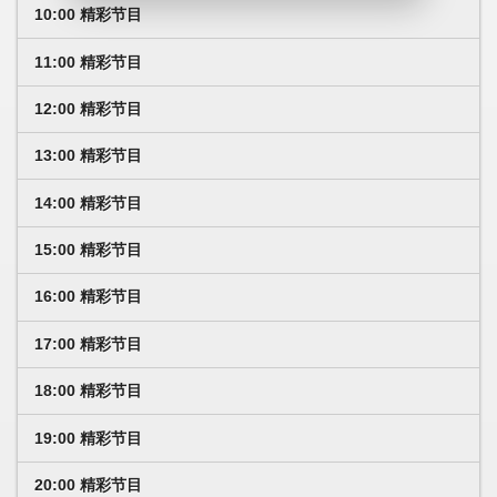
10:00 精彩节目
11:00 精彩节目
12:00 精彩节目
13:00 精彩节目
14:00 精彩节目
15:00 精彩节目
16:00 精彩节目
17:00 精彩节目
18:00 精彩节目
19:00 精彩节目
20:00 精彩节目