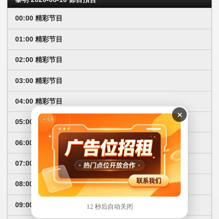
00:00 精彩节目
01:00 精彩节目
02:00 精彩节目
03:00 精彩节目
04:00 精彩节目
×
05:00 精彩节目
06:00 精彩节目
07:00 精彩节目
08:00 精彩节目
09:00 精彩节目
12 秒后自动关闭