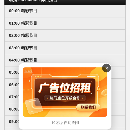
00:00 精彩节目
01:00 精彩节目
02:00 精彩节目
03:00 精彩节目
04:00 精彩节目
×
05:00 精彩节目
06:00 精彩节目
07:00 精彩节目
08:00 精彩节目
09:00 精彩节目
10 秒后自动关闭