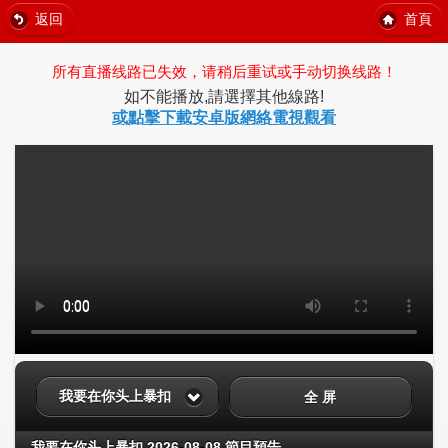
返回
首頁
所有直播线路已失效，请稍后重试或手动切换线路！
如不能播放,請選擇其他線路!
或點擊下載安卓版網絡電視觀看
我要在你头上暴扣
全 屏
我要在你头上暴扣 2026-08-08 節目預告