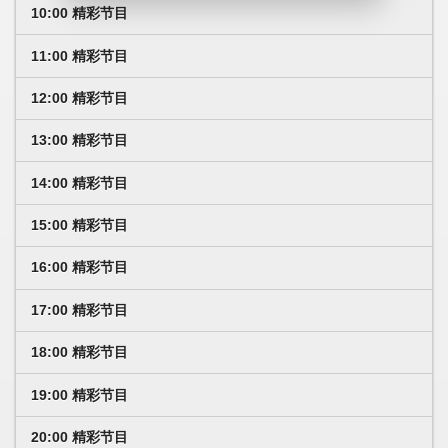
10:00 精彩节目
11:00 精彩节目
12:00 精彩节目
13:00 精彩节目
14:00 精彩节目
15:00 精彩节目
16:00 精彩节目
17:00 精彩节目
18:00 精彩节目
19:00 精彩节目
20:00 精彩节目