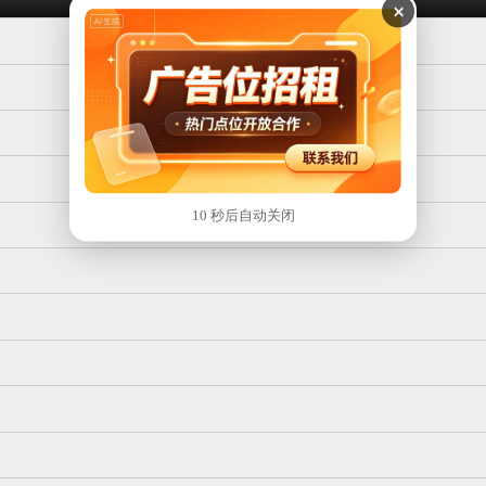
×
10 秒后自动关闭