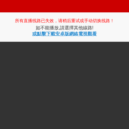
所有直播线路已失效，请稍后重试或手动切换线路！
如不能播放,請選擇其他線路!
或點擊下載安卓版網絡電視觀看