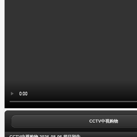
CCTV中视购物
CCTV中视购物 2026-08-06 節目預告