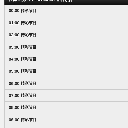
00:00 精彩节目
01:00 精彩节目
02:00 精彩节目
03:00 精彩节目
04:00 精彩节目
05:00 精彩节目
06:00 精彩节目
07:00 精彩节目
08:00 精彩节目
09:00 精彩节目