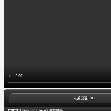
江苏卫视FHD
江苏卫视FHD 2026-08-07 節目預告