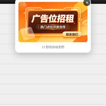
×
10 秒后自动关闭