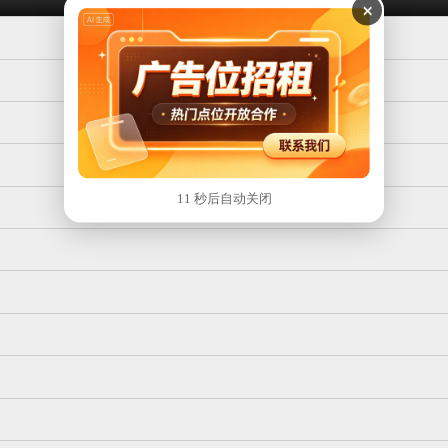
×
11 秒后自动关闭