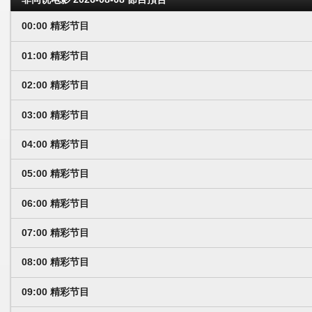
00:00 精彩节目
01:00 精彩节目
02:00 精彩节目
03:00 精彩节目
04:00 精彩节目
05:00 精彩节目
06:00 精彩节目
07:00 精彩节目
08:00 精彩节目
09:00 精彩节目