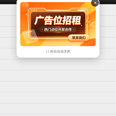
×
11 秒后自动关闭