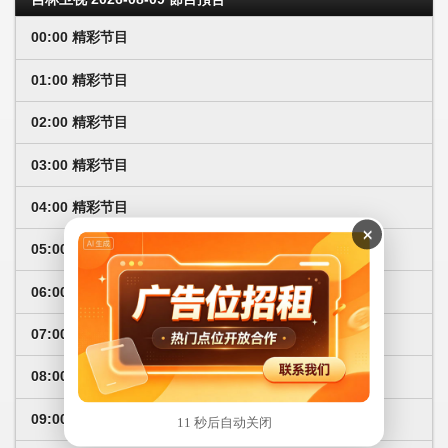
00:00 精彩节目
01:00 精彩节目
02:00 精彩节目
03:00 精彩节目
04:00 精彩节目
×
05:00 精彩节目
06:00 精彩节目
07:00 精彩节目
08:00 精彩节目
09:00 精彩节目
11 秒后自动关闭