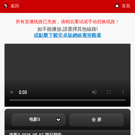
返回
首頁
所有直播线路已失效，请稍后重试或手动切换线路！
如不能播放,請選擇其他線路!
或點擊下載安卓版網絡電視觀看
电影3
全 屏
电影3 2026-08-07 節目預告