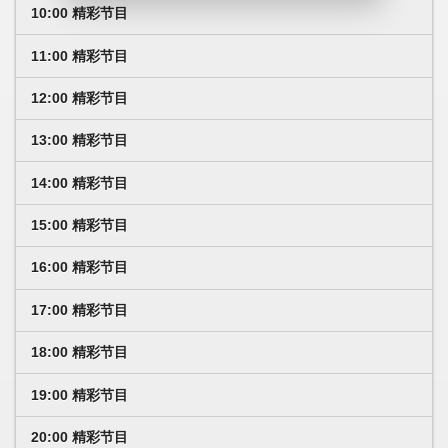
10:00 精彩节目
11:00 精彩节目
12:00 精彩节目
13:00 精彩节目
14:00 精彩节目
15:00 精彩节目
16:00 精彩节目
17:00 精彩节目
18:00 精彩节目
19:00 精彩节目
20:00 精彩节目